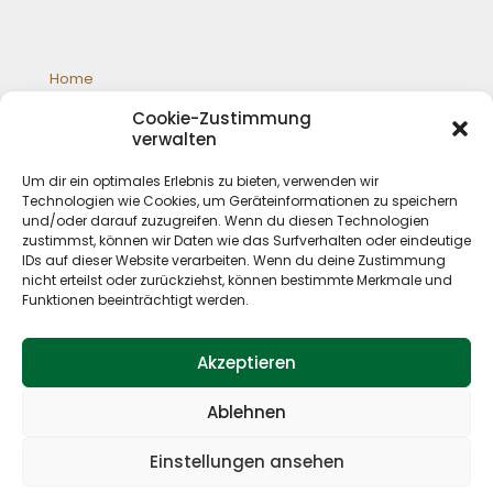
Home
Galloways
Cookie-Zustimmung
Jagd
verwalten
Schafzucht
Shop
Um dir ein optimales Erlebnis zu bieten, verwenden wir
Impressum
Technologien wie Cookies, um Geräteinformationen zu speichern
Datenschutz
und/oder darauf zuzugreifen. Wenn du diesen Technologien
zustimmst, können wir Daten wie das Surfverhalten oder eindeutige
IDs auf dieser Website verarbeiten. Wenn du deine Zustimmung
nicht erteilst oder zurückziehst, können bestimmte Merkmale und
Funktionen beeinträchtigt werden.
Akzeptieren
Ablehnen
© 2019 P. Deskau Landwirtschaft und Jagd. All Rights
Reserved. Design by
Kristina Wätzel
Einstellungen ansehen