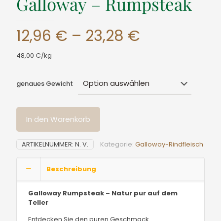
Galloway – Rumpsteak
Preisspann
12,96
€
–
23,28
€
12,96 €
48,00 €/kg
bis
23,28 €
genaues Gewicht
In den Warenkorb
ARTIKELNUMMER:
N. V.
Kategorie:
Galloway-Rindfleisch
Beschreibung
Galloway Rumpsteak – Natur pur auf dem
Teller
Entdecken Sie den puren Geschmack