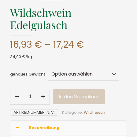
Wildschwein –
Edelgulasch
Preisspanne
16,93
€
–
17,24
€
16,93 €
34,90 €/kg
bis
17,24 €
genaues Gewicht
Wildschwein
In den Warenkorb
-
Edelgulasch
Menge
ARTIKELNUMMER:
N. V.
Kategorie:
Wildfleisch
Beschreibung