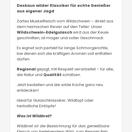
Deskaus wilder Klassiker für echte Genießer
aus eigener Jagd
Zartes Muskelfleisch vom Wildschwein – direkt aus
dem heimischen Revier auf den Teller: Unser
Wildschwein-Edelgulasch
wird aus der Keule
geschnitten, ist mager und voller Geschmack.
Es eignet sich perfekt für lange Schmorgerichte,
bei denen sich die kräftigen Aromen voll entfalten
dürfen.
Regional
gejagt, mit Respekt verarbeitet – für alle,
die Natur und
Qualität
schätzen.
Jetzt bestellen und die wilde Küche ganz neu
entdecken!
Ideal für Gulaschklassiker, Wildtopf oder
herbstliche Eintöpfe!
Was ist Wildbret?
Wildbret ist die Bezeichnung für das genießbare
Fleisch von freilebendem Wild, zum Beispiel Reh,