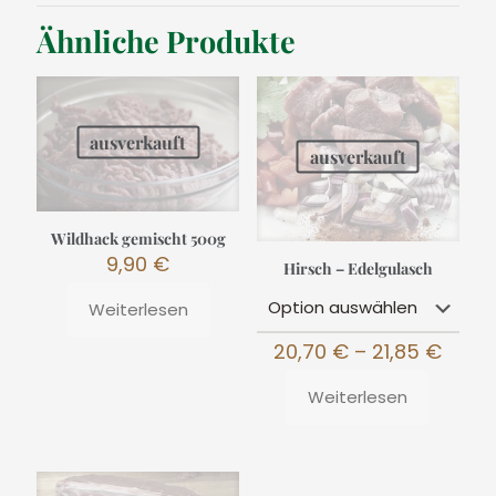
Ähnliche Produkte
ausverkauft
ausverkauft
Wildhack gemischt 500g
9,90
€
Hirsch – Edelgulasch
Weiterlesen
Preis
20,70
€
–
21,85
€
20,70
bis
Weiterlesen
21,85