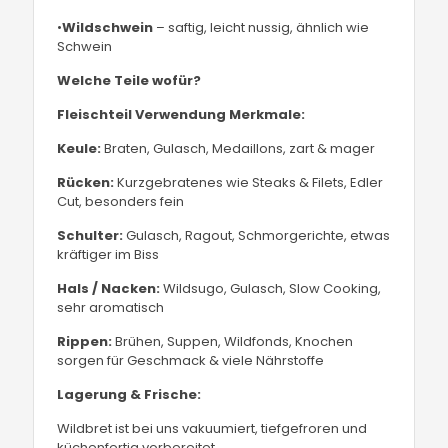
•
Wildschwein
– saftig, leicht nussig, ähnlich wie
Schwein
Welche Teile wofür?
Fleischteil
Verwendung
Merkmale:
Keule:
Braten, Gulasch, Medaillons, zart & mager
Rücken:
Kurzgebratenes wie Steaks & Filets, Edler
Cut, besonders fein
Schulter:
Gulasch, Ragout, Schmorgerichte, etwas
kräftiger im Biss
Hals / Nacken:
Wildsugo, Gulasch, Slow Cooking,
sehr aromatisch
Rippen:
Brühen, Suppen, Wildfonds, Knochen
sorgen für Geschmack & viele Nährstoffe
Lagerung & Frische:
Wildbret ist bei uns vakuumiert, tiefgefroren und
küchenfertig vorbereitet.