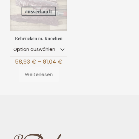
ausverkauft
Rehrücken m. Knochen
Preisspanne:
58,93
€
–
81,04
€
58,93 €
bis
Weiterlesen
81,04 €