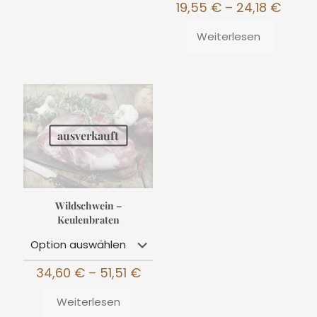
Preis
19,55
€
–
24,18
€
19,55
bis
Weiterlesen
24,18
ausverkauft
Wildschwein –
Keulenbraten
Preisspanne:
34,60
€
–
51,51
€
34,60 €
bis
Weiterlesen
51,51 €