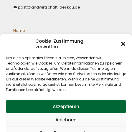
post@landwirtschaft-deskau.de
Home
Galloways
Cookie-Zustimmung
Jagd
verwalten
Schafzucht
Shop
Um dir ein optimales Erlebnis zu bieten, verwenden wir
Impressum
Technologien wie Cookies, um Geräteinformationen zu speichern
Datenschutz
und/oder darauf zuzugreifen. Wenn du diesen Technologien
zustimmst, können wir Daten wie das Surfverhalten oder eindeutige
IDs auf dieser Website verarbeiten. Wenn du deine Zustimmung
nicht erteilst oder zurückziehst, können bestimmte Merkmale und
Funktionen beeinträchtigt werden.
Akzeptieren
Ablehnen
© 2019 P. Deskau Landwirtschaft und Jagd. All Rights