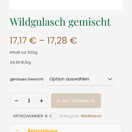
Wildgulasch gemischt
Preisspanne
17,17
€
–
17,28
€
17,17 €
Inhalt ca. 500g
bis
34,90 €/kg
17,28 €
genaues Gewicht
Wildgulasch
In den Warenkorb
gemischt
Menge
ARTIKELNUMMER:
N. V.
Kategorie:
Wildfleisch
Beschreibung