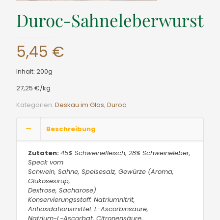
Duroc-Sahneleberwurst
5,45
€
Inhalt: 200g
27,25 €/kg
Kategorien:
Deskau im Glas
,
Duroc
Beschreibung
Zutaten:
45% Schweinefleisch, 28% Schweineleber,
Speck vom
Schwein, Sahne, Speisesalz, Gewürze (Aroma,
Glukosesirup,
Dextrose, Sacharose)
Konservierungsstoff: Natriumnitrit,
Antioxidationsmittel: L-Ascorbinsäure,
Natrium-L-Ascorbat, Citronensäure,