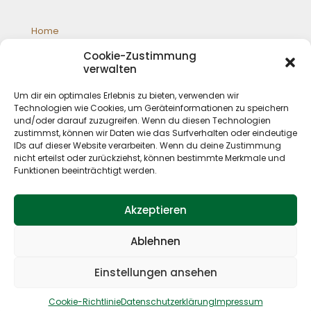
Home
Galloways
Cookie-Zustimmung
Jagd
verwalten
Schafzucht
Shop
Um dir ein optimales Erlebnis zu bieten, verwenden wir
Impressum
Technologien wie Cookies, um Geräteinformationen zu speichern
Datenschutz
und/oder darauf zuzugreifen. Wenn du diesen Technologien
zustimmst, können wir Daten wie das Surfverhalten oder eindeutige
IDs auf dieser Website verarbeiten. Wenn du deine Zustimmung
nicht erteilst oder zurückziehst, können bestimmte Merkmale und
Funktionen beeinträchtigt werden.
Akzeptieren
Ablehnen
© 2019 P. Deskau Landwirtschaft und Jagd. All Rights
Reserved. Design by
Kristina Wätzel
Einstellungen ansehen
Cookie-Richtlinie
Datenschutzerklärung
Impressum