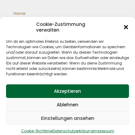
Home
Galloways
Cookie-Zustimmung
Jagd
verwalten
Schafzucht
Shop
Um dir ein optimales Erlebnis zu bieten, verwenden wir
Impressum
Technologien wie Cookies, um Geräteinformationen zu speichern
Datenschutz
und/oder darauf zuzugreifen. Wenn du diesen Technologien
zustimmst, können wir Daten wie das Surfverhalten oder eindeutige
IDs auf dieser Website verarbeiten. Wenn du deine Zustimmung
nicht erteilst oder zurückziehst, können bestimmte Merkmale und
Funktionen beeinträchtigt werden.
Akzeptieren
Ablehnen
© 2019 P. Deskau Landwirtschaft und Jagd. All Rights
Reserved. Design by
Kristina Wätzel
Einstellungen ansehen
Cookie-Richtlinie
Datenschutzerklärung
Impressum