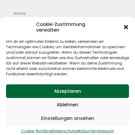
Home
Galloways
Cookie-Zustimmung
Jagd
verwalten
Schafzucht
Shop
Um dir ein optimales Erlebnis zu bieten, verwenden wir
Impressum
Technologien wie Cookies, um Geräteinformationen zu speichern
Datenschutz
und/oder darauf zuzugreifen. Wenn du diesen Technologien
zustimmst, können wir Daten wie das Surfverhalten oder eindeutige
IDs auf dieser Website verarbeiten. Wenn du deine Zustimmung
nicht erteilst oder zurückziehst, können bestimmte Merkmale und
Funktionen beeinträchtigt werden.
Akzeptieren
Ablehnen
© 2019 P. Deskau Landwirtschaft und Jagd. All Rights
Reserved. Design by
Kristina Wätzel
Einstellungen ansehen
Cookie-Richtlinie
Datenschutzerklärung
Impressum