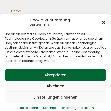
Home
Galloways
Cookie-Zustimmung
Jagd
verwalten
Schafzucht
Shop
Um dir ein optimales Erlebnis zu bieten, verwenden wir
Impressum
Technologien wie Cookies, um Geräteinformationen zu speichern
Datenschutz
und/oder darauf zuzugreifen. Wenn du diesen Technologien
zustimmst, können wir Daten wie das Surfverhalten oder eindeutige
IDs auf dieser Website verarbeiten. Wenn du deine Zustimmung
nicht erteilst oder zurückziehst, können bestimmte Merkmale und
Funktionen beeinträchtigt werden.
Akzeptieren
Ablehnen
© 2019 P. Deskau Landwirtschaft und Jagd. All Rights
Reserved. Design by
Kristina Wätzel
Einstellungen ansehen
Cookie-Richtlinie
Datenschutzerklärung
Impressum